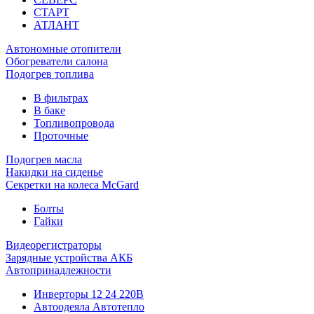
СТАРТ
АТЛАНТ
Автономные отопители
Обогреватели салона
Подогрев топлива
В фильтрах
В баке
Топливопровода
Проточные
Подогрев масла
Накидки на сиденье
Секретки на колеса McGard
Болты
Гайки
Видеорегистраторы
Зарядные устройства АКБ
Автопринадлежности
Инверторы 12 24 220В
Автоодеяла Автотепло