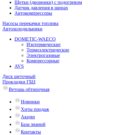
Щетки (дворники) с подогревом
Датчик давления в шинах
Автокомпрессоры
Насосы перекачки топлива
Автохолодильники
DOMETIC-WAECO
Изотермические
Термоэлектрические
Электрогазовые
Компрессорные
AVS
Диск щеточный
Прокладки ГБЦ
Ветошь обтирочная
Новинки
Хиты продаж
Акции
База знаний
Контакты