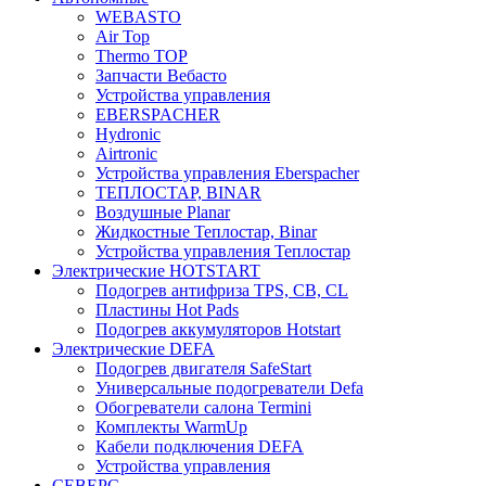
WEBASTO
Air Top
Thermo TOP
Запчасти Вебасто
Устройства управления
EBERSPACHER
Hydronic
Airtronic
Устройства управления Eberspacher
ТЕПЛОСТАР, BINAR
Воздушные Planar
Жидкостные Теплостар, Binar
Устройства управления Теплостар
Электрические HOTSTART
Подогрев антифриза TPS, CB, CL
Пластины Hot Pads
Подогрев аккумуляторов Hotstart
Электрические DEFA
Подогрев двигателя SafeStart
Универсальные подогреватели Defa
Обогреватели салона Termini
Комплекты WarmUp
Кабели подключения DEFA
Устройства управления
СЕВЕРС