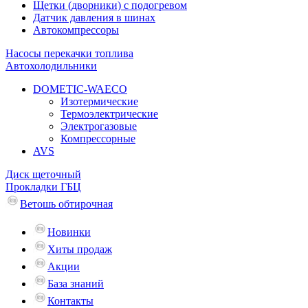
Щетки (дворники) с подогревом
Датчик давления в шинах
Автокомпрессоры
Насосы перекачки топлива
Автохолодильники
DOMETIC-WAECO
Изотермические
Термоэлектрические
Электрогазовые
Компрессорные
AVS
Диск щеточный
Прокладки ГБЦ
Ветошь обтирочная
Новинки
Хиты продаж
Акции
База знаний
Контакты