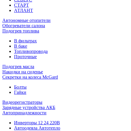
СТАРТ
АТЛАНТ
Автономные отопители
Обогреватели салона
Подогрев топлива
В фильтрах
В баке
Топливопровода
Проточные
Подогрев масла
Накидки на сиденье
Секретки на колеса McGard
Болты
Гайки
Видеорегистраторы
Зарядные устройства АКБ
Автопринадлежности
Инверторы 12 24 220В
Автоодеяла Автотепло