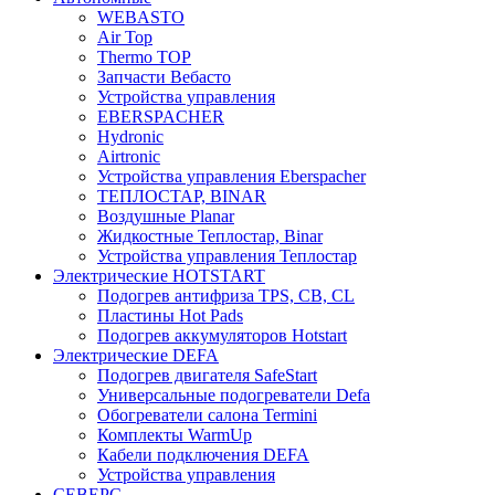
WEBASTO
Air Top
Thermo TOP
Запчасти Вебасто
Устройства управления
EBERSPACHER
Hydronic
Airtronic
Устройства управления Eberspacher
ТЕПЛОСТАР, BINAR
Воздушные Planar
Жидкостные Теплостар, Binar
Устройства управления Теплостар
Электрические HOTSTART
Подогрев антифриза TPS, CB, CL
Пластины Hot Pads
Подогрев аккумуляторов Hotstart
Электрические DEFA
Подогрев двигателя SafeStart
Универсальные подогреватели Defa
Обогреватели салона Termini
Комплекты WarmUp
Кабели подключения DEFA
Устройства управления
СЕВЕРС