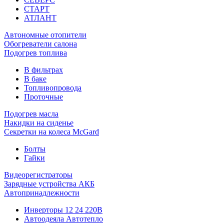
СТАРТ
АТЛАНТ
Автономные отопители
Обогреватели салона
Подогрев топлива
В фильтрах
В баке
Топливопровода
Проточные
Подогрев масла
Накидки на сиденье
Секретки на колеса McGard
Болты
Гайки
Видеорегистраторы
Зарядные устройства АКБ
Автопринадлежности
Инверторы 12 24 220В
Автоодеяла Автотепло