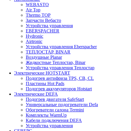
WEBASTO
Air Top
Thermo TOP
Запчасти Вебасто
Устройства управления
EBERSPACHER
Hydronic
Airtronic
Устройства управления Eberspacher
ТЕПЛОСТАР, BINAR
Воздушные Planar
Жидкостные Теплостар, Binar
Устройства управления Теплостар
Электрические HOTSTART
Подогрев антифриза TPS, CB, CL
Пластины Hot Pads
Подогрев аккумуляторов Hotstart
Электрические DEFA
Подогрев двигателя SafeStart
Универсальные подогреватели Defa
Обогреватели салона Termini
Комплекты WarmUp
Кабели подключения DEFA
Устройства управления
СЕВЕРС