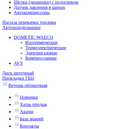
Щетки (дворники) с подогревом
Датчик давления в шинах
Автокомпрессоры
Насосы перекачки топлива
Автохолодильники
DOMETIC-WAECO
Изотермические
Термоэлектрические
Электрогазовые
Компрессорные
AVS
Диск щеточный
Прокладки ГБЦ
Ветошь обтирочная
Новинки
Хиты продаж
Акции
База знаний
Контакты