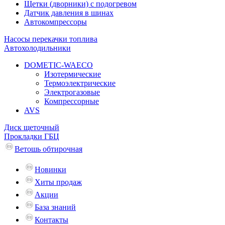
Щетки (дворники) с подогревом
Датчик давления в шинах
Автокомпрессоры
Насосы перекачки топлива
Автохолодильники
DOMETIC-WAECO
Изотермические
Термоэлектрические
Электрогазовые
Компрессорные
AVS
Диск щеточный
Прокладки ГБЦ
Ветошь обтирочная
Новинки
Хиты продаж
Акции
База знаний
Контакты