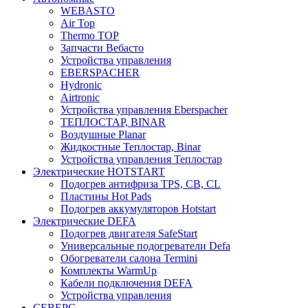
WEBASTO
Air Top
Thermo TOP
Запчасти Вебасто
Устройства управления
EBERSPACHER
Hydronic
Airtronic
Устройства управления Eberspacher
ТЕПЛОСТАР, BINAR
Воздушные Planar
Жидкостные Теплостар, Binar
Устройства управления Теплостар
Электрические HOTSTART
Подогрев антифриза TPS, CB, CL
Пластины Hot Pads
Подогрев аккумуляторов Hotstart
Электрические DEFA
Подогрев двигателя SafeStart
Универсальные подогреватели Defa
Обогреватели салона Termini
Комплекты WarmUp
Кабели подключения DEFA
Устройства управления
СЕВЕРС