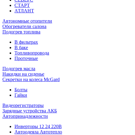
СТАРТ
АТЛАНТ
Автономные отопители
Обогреватели салона
Подогрев топлива
В фильтрах
В баке
Топливопровода
Проточные
Подогрев масла
Накидки на сиденье
Секретки на колеса McGard
Болты
Гайки
Видеорегистраторы
Зарядные устройства АКБ
Автопринадлежности
Инверторы 12 24 220В
Автоодеяла Автотепло