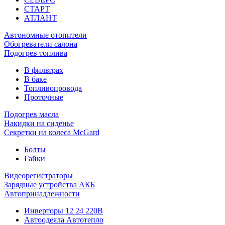
СТАРТ
АТЛАНТ
Автономные отопители
Обогреватели салона
Подогрев топлива
В фильтрах
В баке
Топливопровода
Проточные
Подогрев масла
Накидки на сиденье
Секретки на колеса McGard
Болты
Гайки
Видеорегистраторы
Зарядные устройства АКБ
Автопринадлежности
Инверторы 12 24 220В
Автоодеяла Автотепло