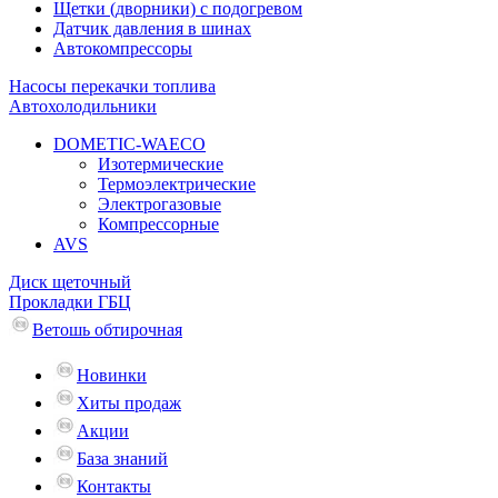
Щетки (дворники) с подогревом
Датчик давления в шинах
Автокомпрессоры
Насосы перекачки топлива
Автохолодильники
DOMETIC-WAECO
Изотермические
Термоэлектрические
Электрогазовые
Компрессорные
AVS
Диск щеточный
Прокладки ГБЦ
Ветошь обтирочная
Новинки
Хиты продаж
Акции
База знаний
Контакты