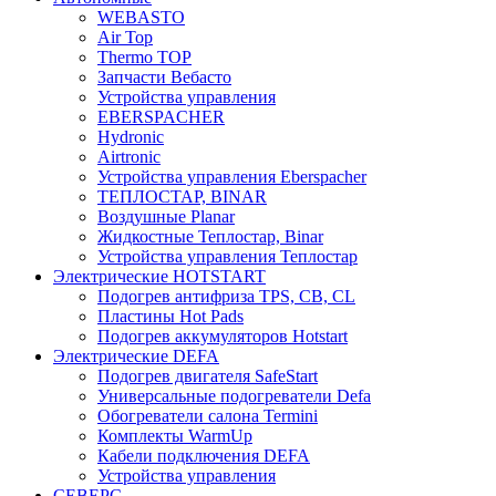
WEBASTO
Air Top
Thermo TOP
Запчасти Вебасто
Устройства управления
EBERSPACHER
Hydronic
Airtronic
Устройства управления Eberspacher
ТЕПЛОСТАР, BINAR
Воздушные Planar
Жидкостные Теплостар, Binar
Устройства управления Теплостар
Электрические HOTSTART
Подогрев антифриза TPS, CB, CL
Пластины Hot Pads
Подогрев аккумуляторов Hotstart
Электрические DEFA
Подогрев двигателя SafeStart
Универсальные подогреватели Defa
Обогреватели салона Termini
Комплекты WarmUp
Кабели подключения DEFA
Устройства управления
СЕВЕРС