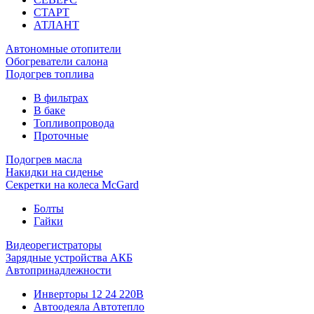
СТАРТ
АТЛАНТ
Автономные отопители
Обогреватели салона
Подогрев топлива
В фильтрах
В баке
Топливопровода
Проточные
Подогрев масла
Накидки на сиденье
Секретки на колеса McGard
Болты
Гайки
Видеорегистраторы
Зарядные устройства АКБ
Автопринадлежности
Инверторы 12 24 220В
Автоодеяла Автотепло