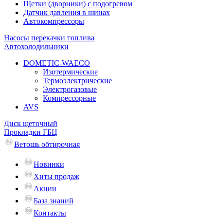
Щетки (дворники) с подогревом
Датчик давления в шинах
Автокомпрессоры
Насосы перекачки топлива
Автохолодильники
DOMETIC-WAECO
Изотермические
Термоэлектрические
Электрогазовые
Компрессорные
AVS
Диск щеточный
Прокладки ГБЦ
Ветошь обтирочная
Новинки
Хиты продаж
Акции
База знаний
Контакты