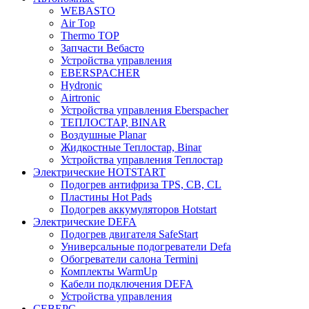
WEBASTO
Air Top
Thermo TOP
Запчасти Вебасто
Устройства управления
EBERSPACHER
Hydronic
Airtronic
Устройства управления Eberspacher
ТЕПЛОСТАР, BINAR
Воздушные Planar
Жидкостные Теплостар, Binar
Устройства управления Теплостар
Электрические HOTSTART
Подогрев антифриза TPS, CB, CL
Пластины Hot Pads
Подогрев аккумуляторов Hotstart
Электрические DEFA
Подогрев двигателя SafeStart
Универсальные подогреватели Defa
Обогреватели салона Termini
Комплекты WarmUp
Кабели подключения DEFA
Устройства управления
СЕВЕРС