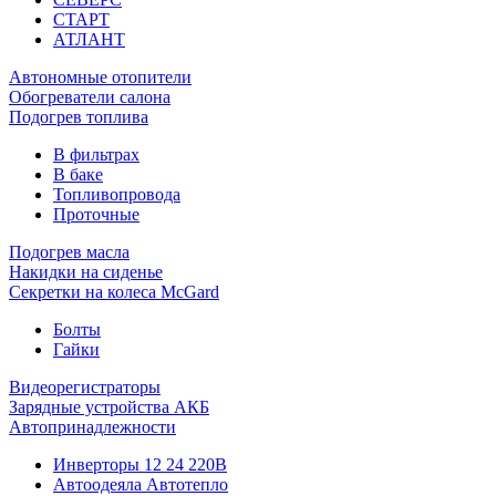
СТАРТ
АТЛАНТ
Автономные отопители
Обогреватели салона
Подогрев топлива
В фильтрах
В баке
Топливопровода
Проточные
Подогрев масла
Накидки на сиденье
Секретки на колеса McGard
Болты
Гайки
Видеорегистраторы
Зарядные устройства АКБ
Автопринадлежности
Инверторы 12 24 220В
Автоодеяла Автотепло