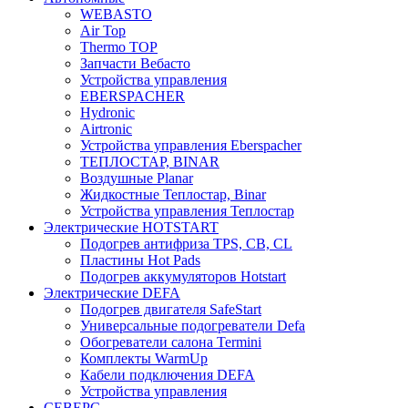
WEBASTO
Air Top
Thermo TOP
Запчасти Вебасто
Устройства управления
EBERSPACHER
Hydronic
Airtronic
Устройства управления Eberspacher
ТЕПЛОСТАР, BINAR
Воздушные Planar
Жидкостные Теплостар, Binar
Устройства управления Теплостар
Электрические HOTSTART
Подогрев антифриза TPS, CB, CL
Пластины Hot Pads
Подогрев аккумуляторов Hotstart
Электрические DEFA
Подогрев двигателя SafeStart
Универсальные подогреватели Defa
Обогреватели салона Termini
Комплекты WarmUp
Кабели подключения DEFA
Устройства управления
СЕВЕРС