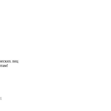
ческих лиц
нтам!
;