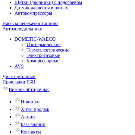
Щетки (дворники) с подогревом
Датчик давления в шинах
Автокомпрессоры
Насосы перекачки топлива
Автохолодильники
DOMETIC-WAECO
Изотермические
Термоэлектрические
Электрогазовые
Компрессорные
AVS
Диск щеточный
Прокладки ГБЦ
Ветошь обтирочная
Новинки
Хиты продаж
Акции
База знаний
Контакты