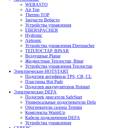
WEBASTO
Air Top
Thermo TOP
Запчасти Вебасто
Устройства управления
EBERSPACHER
Hydronic
Airtronic
Устройства управления Eberspacher
ТЕПЛОСТАР, BINAR
Воздушные Planar
Жидкостные Теплостар, Binar
Устройства управления Теплостар
Электрические HOTSTART
Подогрев антифриза TPS, CB, CL
Пластины Hot Pads
Подогрев аккумуляторов Hotstart
Электрические DEFA
Подогрев двигателя SafeStart
Универсальные подогреватели Defa
Обогреватели салона Termini
Комплекты WarmUp
Кабели подключения DEFA
Устройства управления
СЕВЕРС