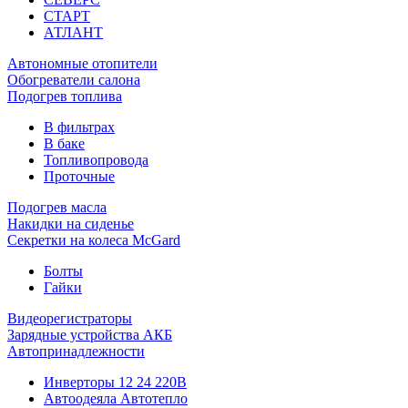
СТАРТ
АТЛАНТ
Автономные отопители
Обогреватели салона
Подогрев топлива
В фильтрах
В баке
Топливопровода
Проточные
Подогрев масла
Накидки на сиденье
Секретки на колеса McGard
Болты
Гайки
Видеорегистраторы
Зарядные устройства АКБ
Автопринадлежности
Инверторы 12 24 220В
Автоодеяла Автотепло