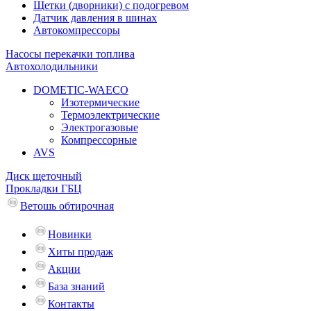
Щетки (дворники) с подогревом
Датчик давления в шинах
Автокомпрессоры
Насосы перекачки топлива
Автохолодильники
DOMETIC-WAECO
Изотермические
Термоэлектрические
Электрогазовые
Компрессорные
AVS
Диск щеточный
Прокладки ГБЦ
Ветошь обтирочная
Новинки
Хиты продаж
Акции
База знаний
Контакты