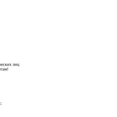
ческих лиц
нтам!
;