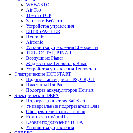
WEBASTO
Air Top
Thermo TOP
Запчасти Вебасто
Устройства управления
EBERSPACHER
Hydronic
Airtronic
Устройства управления Eberspacher
ТЕПЛОСТАР, BINAR
Воздушные Planar
Жидкостные Теплостар, Binar
Устройства управления Теплостар
Электрические HOTSTART
Подогрев антифриза TPS, CB, CL
Пластины Hot Pads
Подогрев аккумуляторов Hotstart
Электрические DEFA
Подогрев двигателя SafeStart
Универсальные подогреватели Defa
Обогреватели салона Termini
Комплекты WarmUp
Кабели подключения DEFA
Устройства управления
СЕВЕРС