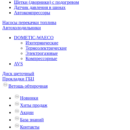
Щетки (дворники) с подогревом
Датчик давления в шинах
Автокомпрессоры
Насосы перекачки топлива
Автохолодильники
DOMETIC-WAECO
Изотермические
Термоэлектрические
Электрогазовые
Компрессорные
AVS
Диск щеточный
Прокладки ГБЦ
Ветошь обтирочная
Новинки
Хиты продаж
Акции
База знаний
Контакты