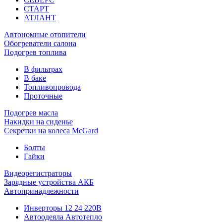
СТАРТ
АТЛАНТ
Автономные отопители
Обогреватели салона
Подогрев топлива
В фильтрах
В баке
Топливопровода
Проточные
Подогрев масла
Накидки на сиденье
Секретки на колеса McGard
Болты
Гайки
Видеорегистраторы
Зарядные устройства АКБ
Автопринадлежности
Инверторы 12 24 220В
Автоодеяла Автотепло