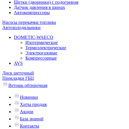
Щетки (дворники) с подогревом
Датчик давления в шинах
Автокомпрессоры
Насосы перекачки топлива
Автохолодильники
DOMETIC-WAECO
Изотермические
Термоэлектрические
Электрогазовые
Компрессорные
AVS
Диск щеточный
Прокладки ГБЦ
Ветошь обтирочная
Новинки
Хиты продаж
Акции
База знаний
Контакты