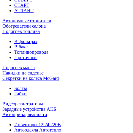
СТАРТ
АТЛАНТ
Автономные отопители
Обогреватели салона
Подогрев топлива
В фильтрах
В баке
Топливопровода
Проточные
Подогрев масла
Накидки на сиденье
Секретки на колеса McGard
Болты
Гайки
Видеорегистраторы
Зарядные устройства АКБ
Автопринадлежности
Инверторы 12 24 220В
Автоодеяла Автотепло