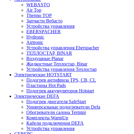
WEBASTO
Air Top
Thermo TOP
Запчасти Вебасто
Устройства управления
EBERSPACHER
Hydronic
Airtronic
Устройства управления Eberspacher
ТЕПЛОСТАР, BINAR
Воздушные Planar
Жидкостные Теплостар, Binar
Устройства управления Теплостар
Электрические HOTSTART
Подогрев антифриза TPS, CB, CL
Пластины Hot Pads
Подогрев аккумуляторов Hotstart
Электрические DEFA
Подогрев двигателя SafeStart
Универсальные подогреватели Defa
Обогреватели салона Termini
Комплекты WarmUp
Кабели подключения DEFA
Устройства управления
СЕВЕРС