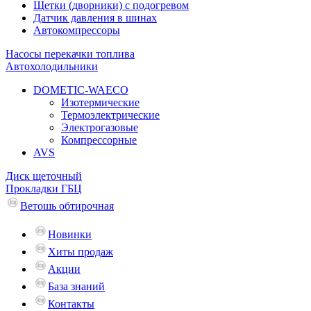
Щетки (дворники) с подогревом
Датчик давления в шинах
Автокомпрессоры
Насосы перекачки топлива
Автохолодильники
DOMETIC-WAECO
Изотермические
Термоэлектрические
Электрогазовые
Компрессорные
AVS
Диск щеточный
Прокладки ГБЦ
Ветошь обтирочная
Новинки
Хиты продаж
Акции
База знаний
Контакты