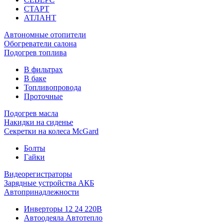
СТАРТ
АТЛАНТ
Автономные отопители
Обогреватели салона
Подогрев топлива
В фильтрах
В баке
Топливопровода
Проточные
Подогрев масла
Накидки на сиденье
Секретки на колеса McGard
Болты
Гайки
Видеорегистраторы
Зарядные устройства АКБ
Автопринадлежности
Инверторы 12 24 220В
Автоодеяла Автотепло