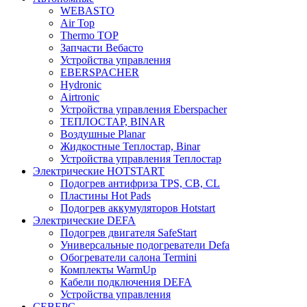
WEBASTO
Air Top
Thermo TOP
Запчасти Вебасто
Устройства управления
EBERSPACHER
Hydronic
Airtronic
Устройства управления Eberspacher
ТЕПЛОСТАР, BINAR
Воздушные Planar
Жидкостные Теплостар, Binar
Устройства управления Теплостар
Электрические HOTSTART
Подогрев антифриза TPS, CB, CL
Пластины Hot Pads
Подогрев аккумуляторов Hotstart
Электрические DEFA
Подогрев двигателя SafeStart
Универсальные подогреватели Defa
Обогреватели салона Termini
Комплекты WarmUp
Кабели подключения DEFA
Устройства управления
СЕВЕРС