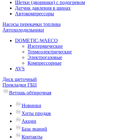
Щетки (дворники) с подогревом
Датчик давления в шинах
Автокомпрессоры
Насосы перекачки топлива
Автохолодильники
DOMETIC-WAECO
Изотермические
Термоэлектрические
Электрогазовые
Компрессорные
AVS
Диск щеточный
Прокладки ГБЦ
Ветошь обтирочная
Новинки
Хиты продаж
Акции
База знаний
Контакты