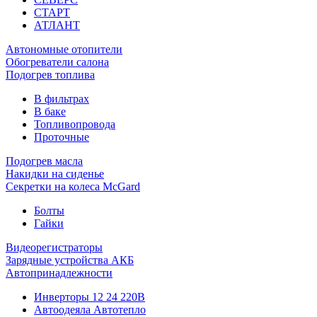
СТАРТ
АТЛАНТ
Автономные отопители
Обогреватели салона
Подогрев топлива
В фильтрах
В баке
Топливопровода
Проточные
Подогрев масла
Накидки на сиденье
Секретки на колеса McGard
Болты
Гайки
Видеорегистраторы
Зарядные устройства АКБ
Автопринадлежности
Инверторы 12 24 220В
Автоодеяла Автотепло