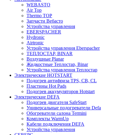
WEBASTO
Air Top
Thermo TOP
Запчасти Вебасто
Устройства управления
EBERSPACHER
Hydronic
Airtronic
Устройства управления Eberspacher
ТЕПЛОСТАР, BINAR
Воздушные Planar
Жидкостные Теплостар, Binar
Устройства управления Теплостар
Электрические HOTSTART
Подогрев антифриза TPS, CB, CL
Пластины Hot Pads
Подогрев аккумуляторов Hotstart
Электрические DEFA
Подогрев двигателя SafeStart
Универсальные подогреватели Defa
Обогреватели салона Termini
Комплекты WarmUp
Кабели подключения DEFA
Устройства управления
СЕВЕРС