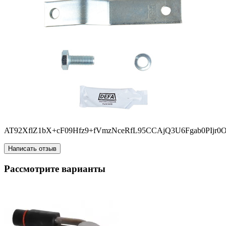
AT92XflZ1bX+cF09Hfz9+fVmzNceRfL95CCAjQ3U6Fgab0PIjr
Написать отзыв
Рассмотрите варианты