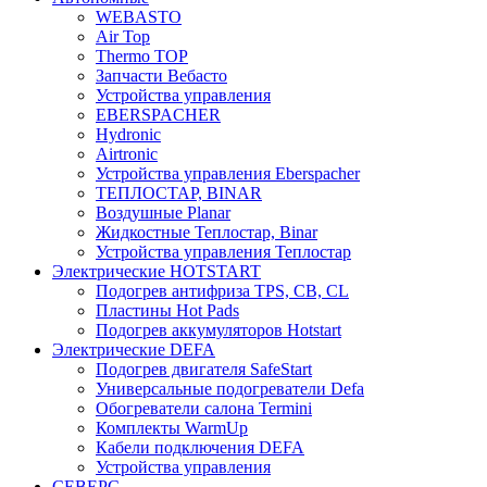
WEBASTO
Air Top
Thermo TOP
Запчасти Вебасто
Устройства управления
EBERSPACHER
Hydronic
Airtronic
Устройства управления Eberspacher
ТЕПЛОСТАР, BINAR
Воздушные Planar
Жидкостные Теплостар, Binar
Устройства управления Теплостар
Электрические HOTSTART
Подогрев антифриза TPS, CB, CL
Пластины Hot Pads
Подогрев аккумуляторов Hotstart
Электрические DEFA
Подогрев двигателя SafeStart
Универсальные подогреватели Defa
Обогреватели салона Termini
Комплекты WarmUp
Кабели подключения DEFA
Устройства управления
СЕВЕРС