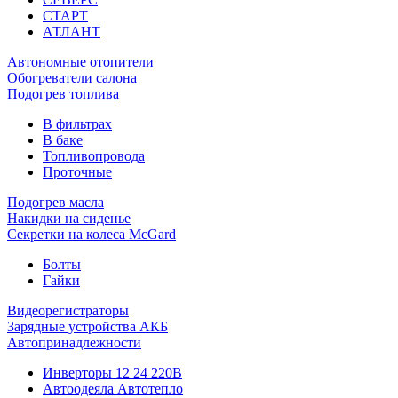
СТАРТ
АТЛАНТ
Автономные отопители
Обогреватели салона
Подогрев топлива
В фильтрах
В баке
Топливопровода
Проточные
Подогрев масла
Накидки на сиденье
Секретки на колеса McGard
Болты
Гайки
Видеорегистраторы
Зарядные устройства АКБ
Автопринадлежности
Инверторы 12 24 220В
Автоодеяла Автотепло