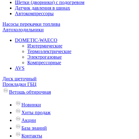
Щетки (дворники) с подогревом
Датчик давления в шинах
Автокомпрессоры
Насосы перекачки топлива
Автохолодильники
DOMETIC-WAECO
Изотермические
Термоэлектрические
Электрогазовые
Компрессорные
AVS
Диск щеточный
Прокладки ГБЦ
Ветошь обтирочная
Новинки
Хиты продаж
Акции
База знаний
Контакты