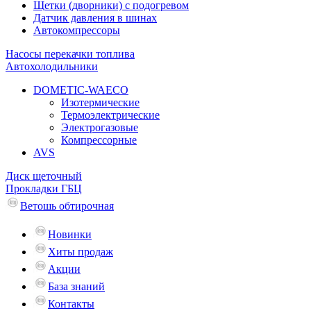
Щетки (дворники) с подогревом
Датчик давления в шинах
Автокомпрессоры
Насосы перекачки топлива
Автохолодильники
DOMETIC-WAECO
Изотермические
Термоэлектрические
Электрогазовые
Компрессорные
AVS
Диск щеточный
Прокладки ГБЦ
Ветошь обтирочная
Новинки
Хиты продаж
Акции
База знаний
Контакты