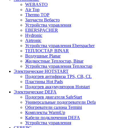
WEBASTO
Air Top
Thermo TOP
Запчасти Вебасто
Устройства управления
EBERSPACHER
Hydronic
Airtronic
Устройства управления Eberspacher
ТЕПЛОСТАР, BINAR
Воздушные Planar
Жидкостные Теплостар, Binar
Устройства управления Теплостар
Электрические HOTSTART
Подогрев антифриза TPS, CB, CL
Пластины Hot Pads
Подогрев аккумуляторов Hotstart
Электрические DEFA
Подогрев двигателя SafeStart
Универсальные подогреватели Defa
Обогреватели салона Termini
Комплекты WarmUp
Кабели подключения DEFA
Устройства управления
СЕВЕРС