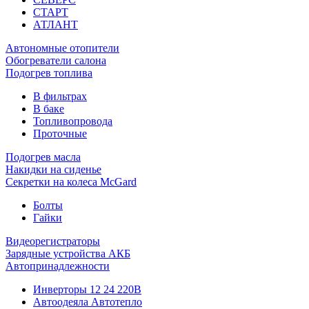
СТАРТ
АТЛАНТ
Автономные отопители
Обогреватели салона
Подогрев топлива
В фильтрах
В баке
Топливопровода
Проточные
Подогрев масла
Накидки на сиденье
Секретки на колеса McGard
Болты
Гайки
Видеорегистраторы
Зарядные устройства АКБ
Автопринадлежности
Инверторы 12 24 220В
Автоодеяла Автотепло