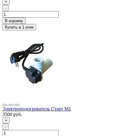
+
-
Электроподогреватель Старт М1
3500 руб.
+
-