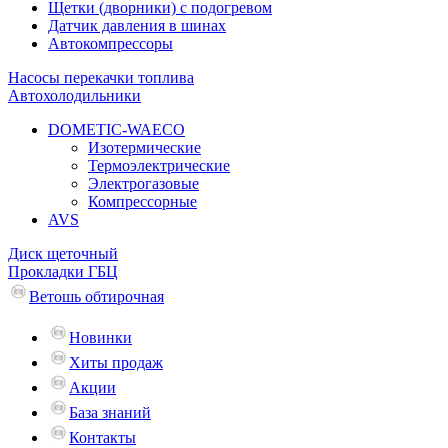
Щетки (дворники) с подогревом
Датчик давления в шинах
Автокомпрессоры
Насосы перекачки топлива
Автохолодильники
DOMETIC-WAECO
Изотермические
Термоэлектрические
Электрогазовые
Компрессорные
AVS
Диск щеточный
Прокладки ГБЦ
Ветошь обтирочная
Новинки
Хиты продаж
Акции
База знаний
Контакты