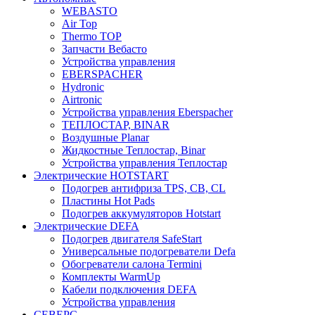
WEBASTO
Air Top
Thermo TOP
Запчасти Вебасто
Устройства управления
EBERSPACHER
Hydronic
Airtronic
Устройства управления Eberspacher
ТЕПЛОСТАР, BINAR
Воздушные Planar
Жидкостные Теплостар, Binar
Устройства управления Теплостар
Электрические HOTSTART
Подогрев антифриза TPS, CB, CL
Пластины Hot Pads
Подогрев аккумуляторов Hotstart
Электрические DEFA
Подогрев двигателя SafeStart
Универсальные подогреватели Defa
Обогреватели салона Termini
Комплекты WarmUp
Кабели подключения DEFA
Устройства управления
СЕВЕРС