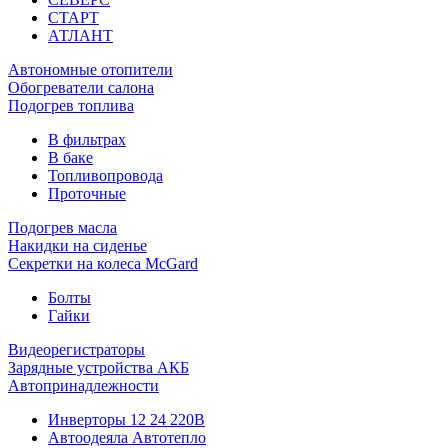
СТАРТ
АТЛАНТ
Автономные отопители
Обогреватели салона
Подогрев топлива
В фильтрах
В баке
Топливопровода
Проточные
Подогрев масла
Накидки на сиденье
Секретки на колеса McGard
Болты
Гайки
Видеорегистраторы
Зарядные устройства АКБ
Автопринадлежности
Инверторы 12 24 220В
Автоодеяла Автотепло