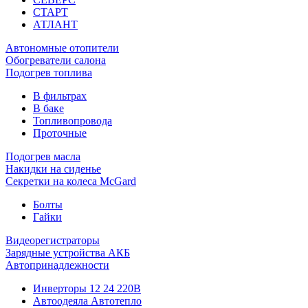
СТАРТ
АТЛАНТ
Автономные отопители
Обогреватели салона
Подогрев топлива
В фильтрах
В баке
Топливопровода
Проточные
Подогрев масла
Накидки на сиденье
Секретки на колеса McGard
Болты
Гайки
Видеорегистраторы
Зарядные устройства АКБ
Автопринадлежности
Инверторы 12 24 220В
Автоодеяла Автотепло