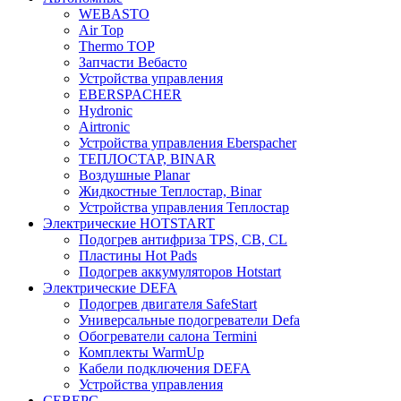
WEBASTO
Air Top
Thermo TOP
Запчасти Вебасто
Устройства управления
EBERSPACHER
Hydronic
Airtronic
Устройства управления Eberspacher
ТЕПЛОСТАР, BINAR
Воздушные Planar
Жидкостные Теплостар, Binar
Устройства управления Теплостар
Электрические HOTSTART
Подогрев антифриза TPS, CB, CL
Пластины Hot Pads
Подогрев аккумуляторов Hotstart
Электрические DEFA
Подогрев двигателя SafeStart
Универсальные подогреватели Defa
Обогреватели салона Termini
Комплекты WarmUp
Кабели подключения DEFA
Устройства управления
СЕВЕРС