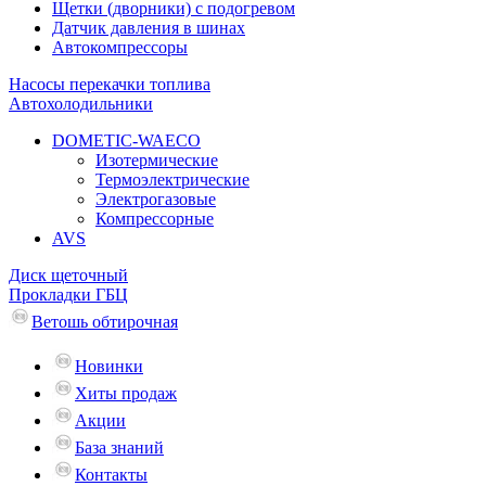
Щетки (дворники) с подогревом
Датчик давления в шинах
Автокомпрессоры
Насосы перекачки топлива
Автохолодильники
DOMETIC-WAECO
Изотермические
Термоэлектрические
Электрогазовые
Компрессорные
AVS
Диск щеточный
Прокладки ГБЦ
Ветошь обтирочная
Новинки
Хиты продаж
Акции
База знаний
Контакты