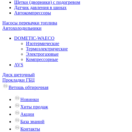
Щетки (дворники) с подогревом
Датчик давления в шинах
Автокомпрессоры
Насосы перекачки топлива
Автохолодильники
DOMETIC-WAECO
Изотермические
Термоэлектрические
Электрогазовые
Компрессорные
AVS
Диск щеточный
Прокладки ГБЦ
Ветошь обтирочная
Новинки
Хиты продаж
Акции
База знаний
Контакты