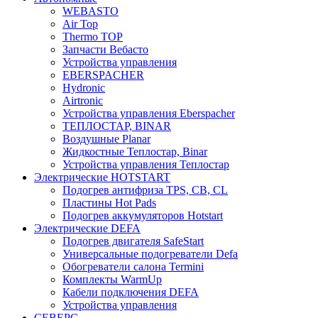
WEBASTO
Air Top
Thermo TOP
Запчасти Вебасто
Устройства управления
EBERSPACHER
Hydronic
Airtronic
Устройства управления Eberspacher
ТЕПЛОСТАР, BINAR
Воздушные Planar
Жидкостные Теплостар, Binar
Устройства управления Теплостар
Электрические HOTSTART
Подогрев антифриза TPS, CB, CL
Пластины Hot Pads
Подогрев аккумуляторов Hotstart
Электрические DEFA
Подогрев двигателя SafeStart
Универсальные подогреватели Defa
Обогреватели салона Termini
Комплекты WarmUp
Кабели подключения DEFA
Устройства управления
СЕВЕРС