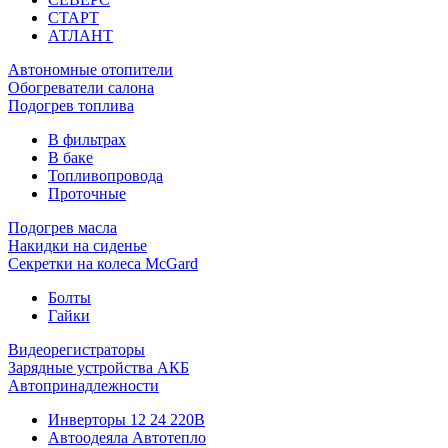
СТАРТ
АТЛАНТ
Автономные отопители
Обогреватели салона
Подогрев топлива
В фильтрах
В баке
Топливопровода
Проточные
Подогрев масла
Накидки на сиденье
Секретки на колеса McGard
Болты
Гайки
Видеорегистраторы
Зарядные устройства АКБ
Автопринадлежности
Инверторы 12 24 220В
Автоодеяла Автотепло