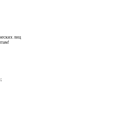
ческих лиц
нтам!
;