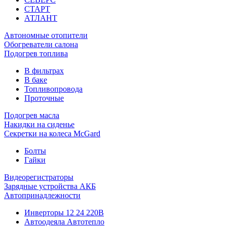
СТАРТ
АТЛАНТ
Автономные отопители
Обогреватели салона
Подогрев топлива
В фильтрах
В баке
Топливопровода
Проточные
Подогрев масла
Накидки на сиденье
Секретки на колеса McGard
Болты
Гайки
Видеорегистраторы
Зарядные устройства АКБ
Автопринадлежности
Инверторы 12 24 220В
Автоодеяла Автотепло