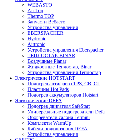
WEBASTO
Air Top
Thermo TOP
Запчасти Вебасто
Устройства управления
EBERSPACHER
Hydronic
Airtronic
Устройства управления Eberspacher
ТЕПЛОСТАР, BINAR
Воздушные Planar
Жидкостные Теплостар, Binar
Устройства управления Теплостар
Электрические HOTSTART
Подогрев антифриза TPS, CB, CL
Пластины Hot Pads
Подогрев аккумуляторов Hotstart
Электрические DEFA
Подогрев двигателя SafeStart
Универсальные подогреватели Defa
Обогреватели салона Termini
Комплекты WarmUp
Кабели подключения DEFA
Устройства управления
СЕВЕРС