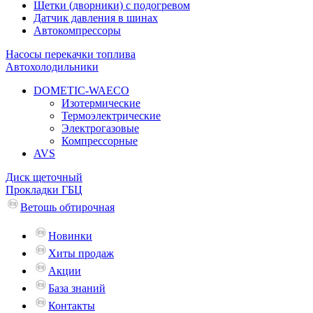
Щетки (дворники) с подогревом
Датчик давления в шинах
Автокомпрессоры
Насосы перекачки топлива
Автохолодильники
DOMETIC-WAECO
Изотермические
Термоэлектрические
Электрогазовые
Компрессорные
AVS
Диск щеточный
Прокладки ГБЦ
Ветошь обтирочная
Новинки
Хиты продаж
Акции
База знаний
Контакты