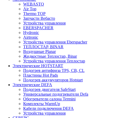
WEBASTO
Air Top
Thermo TOP
Запчасти Вебасто
Устройства управления
EBERSPACHER
Hydronic
Airtronic
Устройства управления Eberspacher
ТЕПЛОСТАР, BINAR
Воздушные Planar
Жидкостные Теплостар, Binar
Устройства управления Теплостар
Электрические HOTSTART
Подогрев антифриза TPS, CB, CL
Пластины Hot Pads
Подогрев аккумуляторов Hotstart
Электрические DEFA
Подогрев двигателя SafeStart
Универсальные подогреватели Defa
Обогреватели салона Termini
Комплекты WarmUp
Кабели подключения DEFA
Устройства управления
СЕВЕРС