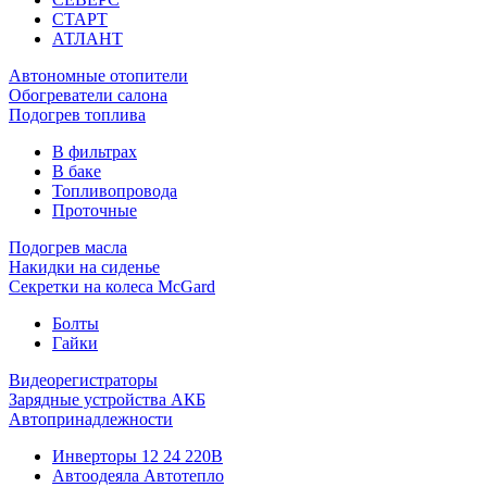
СТАРТ
АТЛАНТ
Автономные отопители
Обогреватели салона
Подогрев топлива
В фильтрах
В баке
Топливопровода
Проточные
Подогрев масла
Накидки на сиденье
Секретки на колеса McGard
Болты
Гайки
Видеорегистраторы
Зарядные устройства АКБ
Автопринадлежности
Инверторы 12 24 220В
Автоодеяла Автотепло