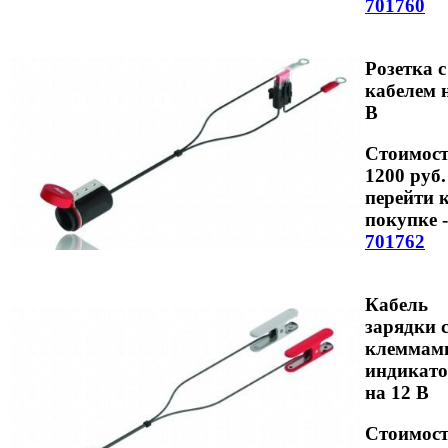
701760
Розетка с
кабелем 
В
Стоимост
1200 руб.
перейти 
покупке -
701762
Кабель
зарядки 
клеммам
индикат
на 12 В
Стоимост