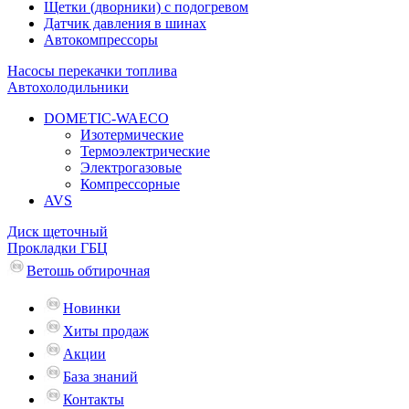
Щетки (дворники) с подогревом
Датчик давления в шинах
Автокомпрессоры
Насосы перекачки топлива
Автохолодильники
DOMETIC-WAECO
Изотермические
Термоэлектрические
Электрогазовые
Компрессорные
AVS
Диск щеточный
Прокладки ГБЦ
Ветошь обтирочная
Новинки
Хиты продаж
Акции
База знаний
Контакты