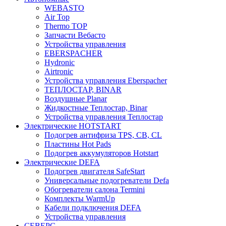
WEBASTO
Air Top
Thermo TOP
Запчасти Вебасто
Устройства управления
EBERSPACHER
Hydronic
Airtronic
Устройства управления Eberspacher
ТЕПЛОСТАР, BINAR
Воздушные Planar
Жидкостные Теплостар, Binar
Устройства управления Теплостар
Электрические HOTSTART
Подогрев антифриза TPS, CB, CL
Пластины Hot Pads
Подогрев аккумуляторов Hotstart
Электрические DEFA
Подогрев двигателя SafeStart
Универсальные подогреватели Defa
Обогреватели салона Termini
Комплекты WarmUp
Кабели подключения DEFA
Устройства управления
СЕВЕРС