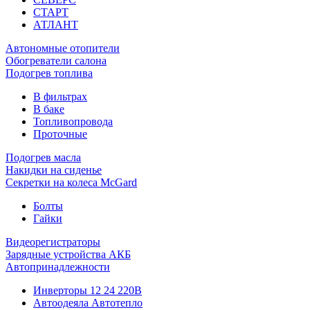
СТАРТ
АТЛАНТ
Автономные отопители
Обогреватели салона
Подогрев топлива
В фильтрах
В баке
Топливопровода
Проточные
Подогрев масла
Накидки на сиденье
Секретки на колеса McGard
Болты
Гайки
Видеорегистраторы
Зарядные устройства АКБ
Автопринадлежности
Инверторы 12 24 220В
Автоодеяла Автотепло