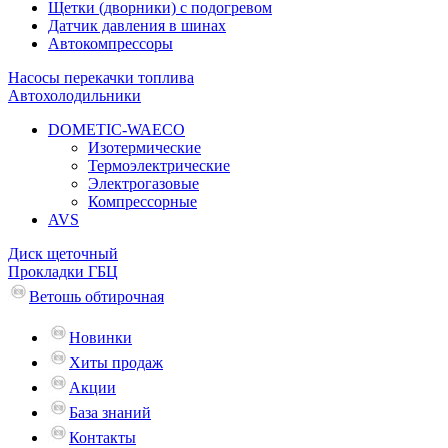
Щетки (дворники) с подогревом
Датчик давления в шинах
Автокомпрессоры
Насосы перекачки топлива
Автохолодильники
DOMETIC-WAECO
Изотермические
Термоэлектрические
Электрогазовые
Компрессорные
AVS
Диск щеточный
Прокладки ГБЦ
Ветошь обтирочная
Новинки
Хиты продаж
Акции
База знаний
Контакты