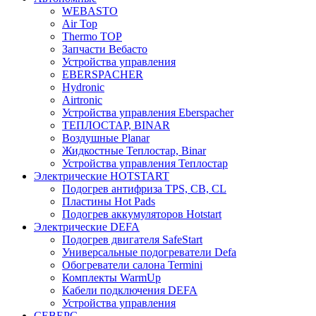
WEBASTO
Air Top
Thermo TOP
Запчасти Вебасто
Устройства управления
EBERSPACHER
Hydronic
Airtronic
Устройства управления Eberspacher
ТЕПЛОСТАР, BINAR
Воздушные Planar
Жидкостные Теплостар, Binar
Устройства управления Теплостар
Электрические HOTSTART
Подогрев антифриза TPS, CB, CL
Пластины Hot Pads
Подогрев аккумуляторов Hotstart
Электрические DEFA
Подогрев двигателя SafeStart
Универсальные подогреватели Defa
Обогреватели салона Termini
Комплекты WarmUp
Кабели подключения DEFA
Устройства управления
СЕВЕРС