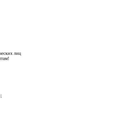
ческих лиц
нтам!
;