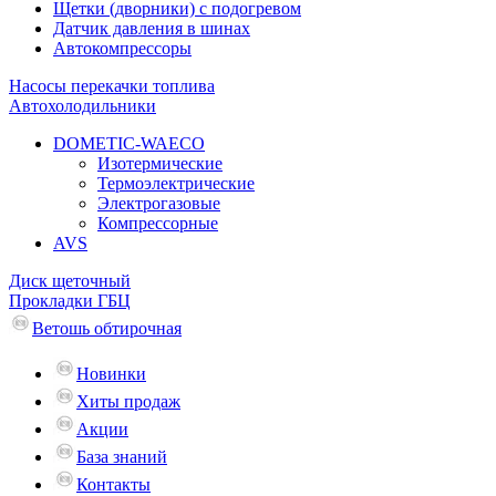
Щетки (дворники) с подогревом
Датчик давления в шинах
Автокомпрессоры
Насосы перекачки топлива
Автохолодильники
DOMETIC-WAECO
Изотермические
Термоэлектрические
Электрогазовые
Компрессорные
AVS
Диск щеточный
Прокладки ГБЦ
Ветошь обтирочная
Новинки
Хиты продаж
Акции
База знаний
Контакты