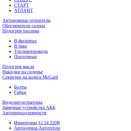
СТАРТ
АТЛАНТ
Автономные отопители
Обогреватели салона
Подогрев топлива
В фильтрах
В баке
Топливопровода
Проточные
Подогрев масла
Накидки на сиденье
Секретки на колеса McGard
Болты
Гайки
Видеорегистраторы
Зарядные устройства АКБ
Автопринадлежности
Инверторы 12 24 220В
Автоодеяла Автотепло