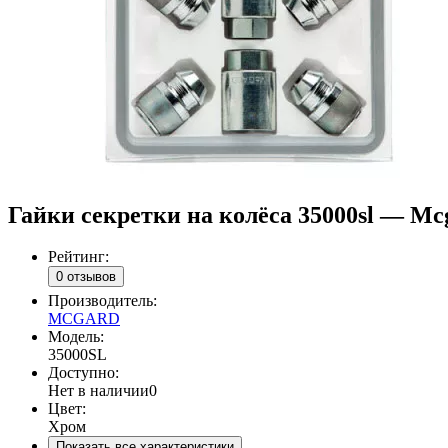
Гайки секретки на колёса 35000sl — Mc
Рейтинг:
0 отзывов
Производитель:
MCGARD
Модель:
35000SL
Доступно:
Нет в наличии
0
Цвет:
Хром
Показать все характеристики