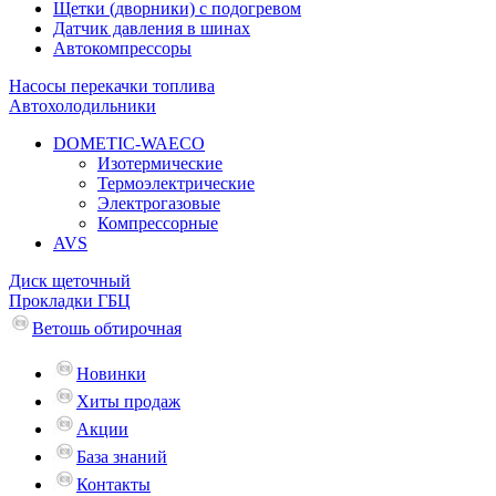
Щетки (дворники) с подогревом
Датчик давления в шинах
Автокомпрессоры
Насосы перекачки топлива
Автохолодильники
DOMETIC-WAECO
Изотермические
Термоэлектрические
Электрогазовые
Компрессорные
AVS
Диск щеточный
Прокладки ГБЦ
Ветошь обтирочная
Новинки
Хиты продаж
Акции
База знаний
Контакты