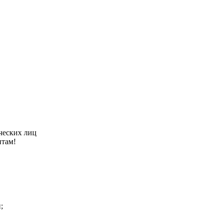
ческих лиц
нтам!
;