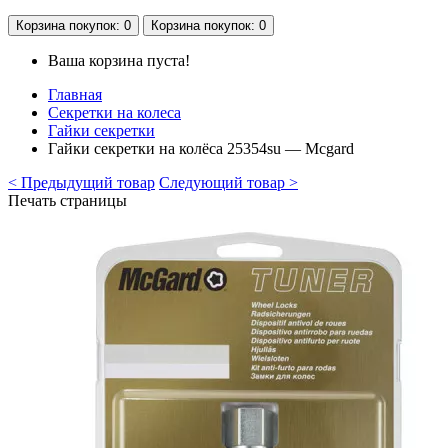
Корзина
покупок
: 0
Корзина
покупок
: 0
Ваша корзина пуста!
Главная
Секретки на колеса
Гайки секретки
Гайки секретки на колёса 25354su — Mcgard
< Предыдущий товар
Следующий товар >
Печать страницы