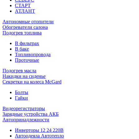
СТАРТ
АТЛАНТ
Автономные отопители
Обогреватели салона
Подогрев топлива
В фильтрах
В баке
Топливопровода
Проточные
Подогрев масла
Накидки на сиденье
Секретки на колеса McGard
Болты
Гайки
Видеорегистраторы
Зарядные устройства АКБ
Автопринадлежности
Инверторы 12 24 220В
Автоодеяла Автотепло