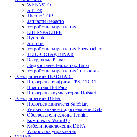
WEBASTO
Air Top
Thermo TOP
Запчасти Вебасто
Устройства управления
EBERSPACHER
Hydronic
Airtronic
Устройства управления Eberspacher
ТЕПЛОСТАР, BINAR
Воздушные Planar
Жидкостные Теплостар, Binar
Устройства управления Теплостар
Электрические HOTSTART
Подогрев антифриза TPS, CB, CL
Пластины Hot Pads
Подогрев аккумуляторов Hotstart
Электрические DEFA
Подогрев двигателя SafeStart
Универсальные подогреватели Defa
Обогреватели салона Termini
Комплекты WarmUp
Кабели подключения DEFA
Устройства управления
СЕВЕРС