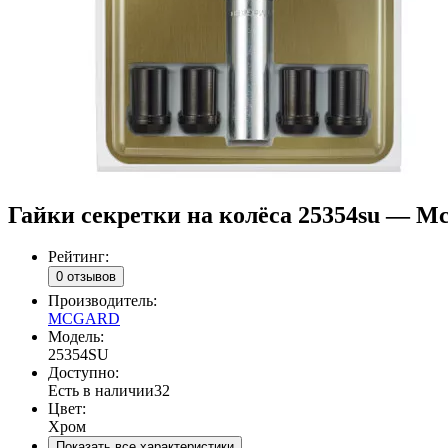
Гайки секретки на колёса 25354su — M
Рейтинг:
0 отзывов
Производитель:
MCGARD
Модель:
25354SU
Доступно:
Есть в наличии
32
Цвет:
Хром
Показать все характеристики