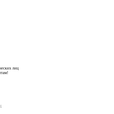
ческих лиц
нтам!
;