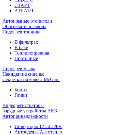
СТАРТ
АТЛАНТ
Автономные отопители
Обогреватели салона
Подогрев топлива
В фильтрах
В баке
Топливопровода
Проточные
Подогрев масла
Накидки на сиденье
Секретки на колеса McGard
Болты
Гайки
Видеорегистраторы
Зарядные устройства АКБ
Автопринадлежности
Инверторы 12 24 220В
Автоодеяла Автотепло