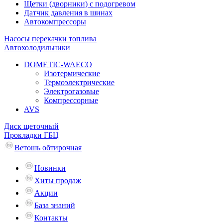
Щетки (дворники) с подогревом
Датчик давления в шинах
Автокомпрессоры
Насосы перекачки топлива
Автохолодильники
DOMETIC-WAECO
Изотермические
Термоэлектрические
Электрогазовые
Компрессорные
AVS
Диск щеточный
Прокладки ГБЦ
Ветошь обтирочная
Новинки
Хиты продаж
Акции
База знаний
Контакты