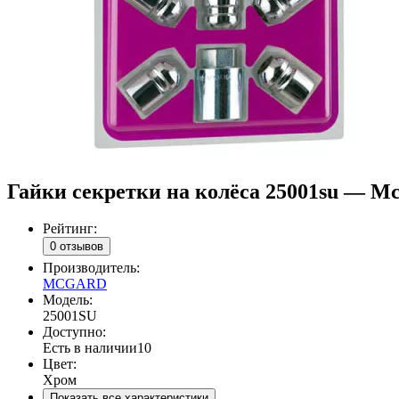
Гайки секретки на колёса 25001su — M
Рейтинг:
0 отзывов
Производитель:
MCGARD
Модель:
25001SU
Доступно:
Есть в наличии
10
Цвет:
Хром
Показать все характеристики