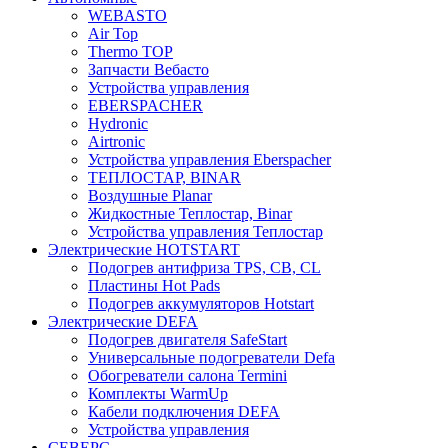
WEBASTO
Air Top
Thermo TOP
Запчасти Вебасто
Устройства управления
EBERSPACHER
Hydronic
Airtronic
Устройства управления Eberspacher
ТЕПЛОСТАР, BINAR
Воздушные Planar
Жидкостные Теплостар, Binar
Устройства управления Теплостар
Электрические HOTSTART
Подогрев антифриза TPS, CB, CL
Пластины Hot Pads
Подогрев аккумуляторов Hotstart
Электрические DEFA
Подогрев двигателя SafeStart
Универсальные подогреватели Defa
Обогреватели салона Termini
Комплекты WarmUp
Кабели подключения DEFA
Устройства управления
СЕВЕРС