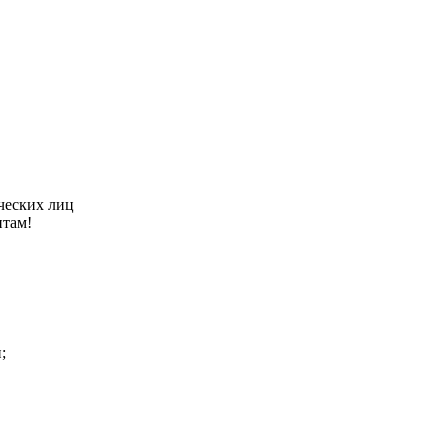
ческих лиц
нтам!
;