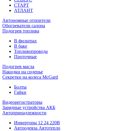
СТАРТ
АТЛАНТ
Автономные отопители
Обогреватели салона
Подогрев топлива
В фильтрах
В баке
Топливопровода
Проточные
Подогрев масла
Накидки на сиденье
Секретки на колеса McGard
Болты
Гайки
Видеорегистраторы
Зарядные устройства АКБ
Автопринадлежности
Инверторы 12 24 220В
Автоодеяла Автотепло