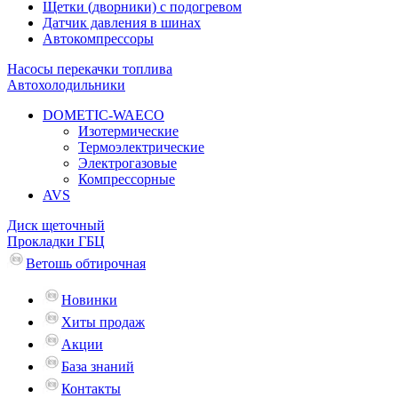
Щетки (дворники) с подогревом
Датчик давления в шинах
Автокомпрессоры
Насосы перекачки топлива
Автохолодильники
DOMETIC-WAECO
Изотермические
Термоэлектрические
Электрогазовые
Компрессорные
AVS
Диск щеточный
Прокладки ГБЦ
Ветошь обтирочная
Новинки
Хиты продаж
Акции
База знаний
Контакты