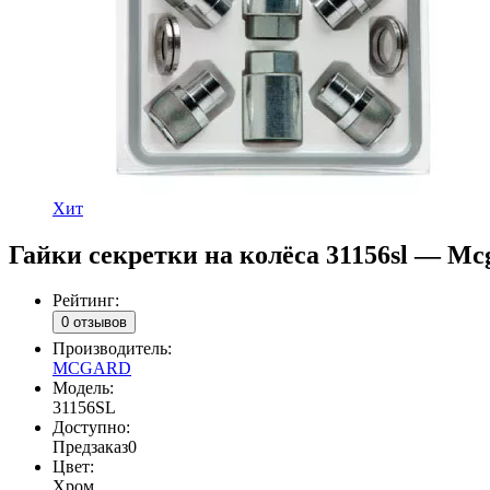
Хит
Гайки секретки на колёса 31156sl — Mc
Рейтинг:
0 отзывов
Производитель:
MCGARD
Модель:
31156SL
Доступно:
Предзаказ
0
Цвет:
Хром