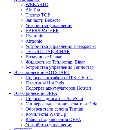
WEBASTO
Air Top
Thermo TOP
Запчасти Вебасто
Устройства управления
EBERSPACHER
Hydronic
Airtronic
Устройства управления Eberspacher
ТЕПЛОСТАР, BINAR
Воздушные Planar
Жидкостные Теплостар, Binar
Устройства управления Теплостар
Электрические HOTSTART
Подогрев антифриза TPS, CB, CL
Пластины Hot Pads
Подогрев аккумуляторов Hotstart
Электрические DEFA
Подогрев двигателя SafeStart
Универсальные подогреватели Defa
Обогреватели салона Termini
Комплекты WarmUp
Кабели подключения DEFA
Устройства управления
СЕВЕРС