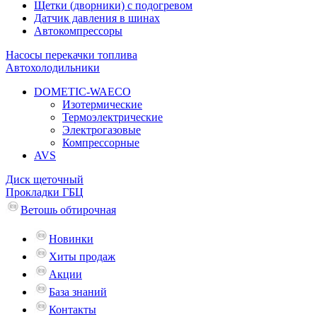
Щетки (дворники) с подогревом
Датчик давления в шинах
Автокомпрессоры
Насосы перекачки топлива
Автохолодильники
DOMETIC-WAECO
Изотермические
Термоэлектрические
Электрогазовые
Компрессорные
AVS
Диск щеточный
Прокладки ГБЦ
Ветошь обтирочная
Новинки
Хиты продаж
Акции
База знаний
Контакты