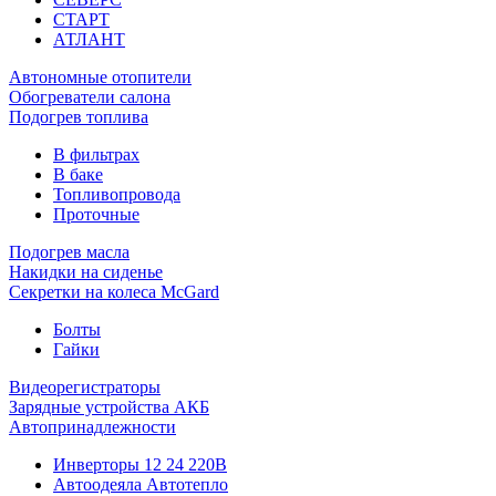
СТАРТ
АТЛАНТ
Автономные отопители
Обогреватели салона
Подогрев топлива
В фильтрах
В баке
Топливопровода
Проточные
Подогрев масла
Накидки на сиденье
Секретки на колеса McGard
Болты
Гайки
Видеорегистраторы
Зарядные устройства АКБ
Автопринадлежности
Инверторы 12 24 220В
Автоодеяла Автотепло