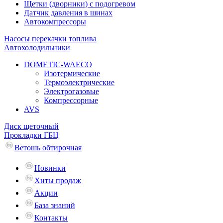
Щетки (дворники) с подогревом
Датчик давления в шинах
Автокомпрессоры
Насосы перекачки топлива
Автохолодильники
DOMETIC-WAECO
Изотермические
Термоэлектрические
Электрогазовые
Компрессорные
AVS
Диск щеточный
Прокладки ГБЦ
Ветошь обтирочная
Новинки
Хиты продаж
Акции
База знаний
Контакты