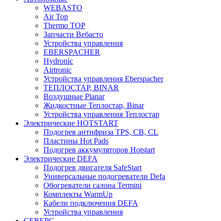
WEBASTO
Air Top
Thermo TOP
Запчасти Вебасто
Устройства управления
EBERSPACHER
Hydronic
Airtronic
Устройства управления Eberspacher
ТЕПЛОСТАР, BINAR
Воздушные Planar
Жидкостные Теплостар, Binar
Устройства управления Теплостар
Электрические HOTSTART
Подогрев антифриза TPS, CB, CL
Пластины Hot Pads
Подогрев аккумуляторов Hotstart
Электрические DEFA
Подогрев двигателя SafeStart
Универсальные подогреватели Defa
Обогреватели салона Termini
Комплекты WarmUp
Кабели подключения DEFA
Устройства управления
СЕВЕРС