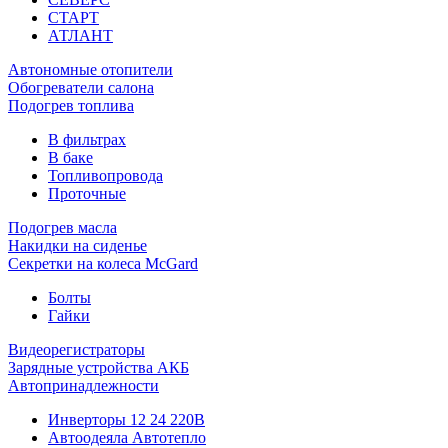
СТАРТ
АТЛАНТ
Автономные отопители
Обогреватели салона
Подогрев топлива
В фильтрах
В баке
Топливопровода
Проточные
Подогрев масла
Накидки на сиденье
Секретки на колеса McGard
Болты
Гайки
Видеорегистраторы
Зарядные устройства АКБ
Автопринадлежности
Инверторы 12 24 220В
Автоодеяла Автотепло