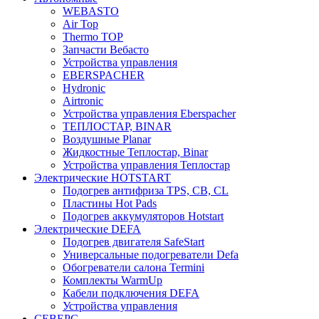
WEBASTO
Air Top
Thermo TOP
Запчасти Вебасто
Устройства управления
EBERSPACHER
Hydronic
Airtronic
Устройства управления Eberspacher
ТЕПЛОСТАР, BINAR
Воздушные Planar
Жидкостные Теплостар, Binar
Устройства управления Теплостар
Электрические HOTSTART
Подогрев антифриза TPS, CB, CL
Пластины Hot Pads
Подогрев аккумуляторов Hotstart
Электрические DEFA
Подогрев двигателя SafeStart
Универсальные подогреватели Defa
Обогреватели салона Termini
Комплекты WarmUp
Кабели подключения DEFA
Устройства управления
СЕВЕРС