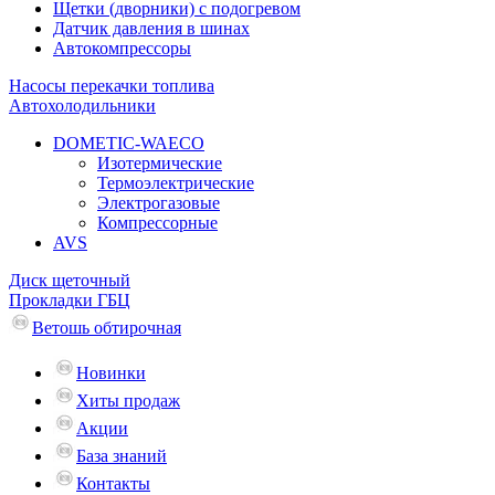
Щетки (дворники) с подогревом
Датчик давления в шинах
Автокомпрессоры
Насосы перекачки топлива
Автохолодильники
DOMETIC-WAECO
Изотермические
Термоэлектрические
Электрогазовые
Компрессорные
AVS
Диск щеточный
Прокладки ГБЦ
Ветошь обтирочная
Новинки
Хиты продаж
Акции
База знаний
Контакты