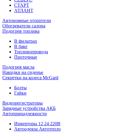
СТАРТ
АТЛАНТ
Автономные отопители
Обогреватели салона
Подогрев топлива
В фильтрах
В баке
Топливопровода
Проточные
Подогрев масла
Накидки на сиденье
Секретки на колеса McGard
Болты
Гайки
Видеорегистраторы
Зарядные устройства АКБ
Автопринадлежности
Инверторы 12 24 220В
Автоодеяла Автотепло