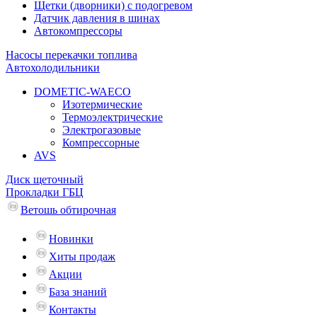
Щетки (дворники) с подогревом
Датчик давления в шинах
Автокомпрессоры
Насосы перекачки топлива
Автохолодильники
DOMETIC-WAECO
Изотермические
Термоэлектрические
Электрогазовые
Компрессорные
AVS
Диск щеточный
Прокладки ГБЦ
Ветошь обтирочная
Новинки
Хиты продаж
Акции
База знаний
Контакты