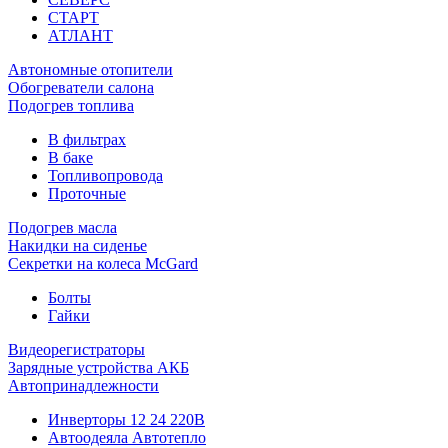
СТАРТ
АТЛАНТ
Автономные отопители
Обогреватели салона
Подогрев топлива
В фильтрах
В баке
Топливопровода
Проточные
Подогрев масла
Накидки на сиденье
Секретки на колеса McGard
Болты
Гайки
Видеорегистраторы
Зарядные устройства АКБ
Автопринадлежности
Инверторы 12 24 220В
Автоодеяла Автотепло