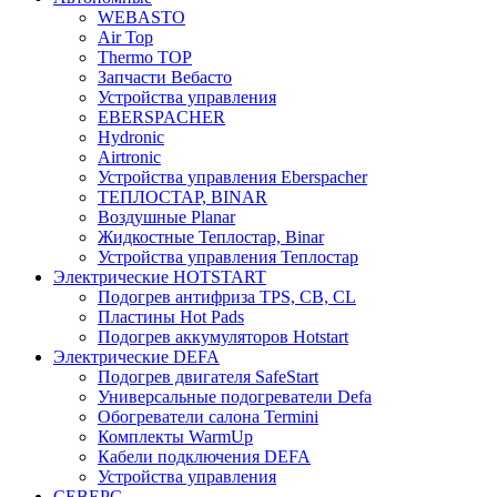
WEBASTO
Air Top
Thermo TOP
Запчасти Вебасто
Устройства управления
EBERSPACHER
Hydronic
Airtronic
Устройства управления Eberspacher
ТЕПЛОСТАР, BINAR
Воздушные Planar
Жидкостные Теплостар, Binar
Устройства управления Теплостар
Электрические HOTSTART
Подогрев антифриза TPS, CB, CL
Пластины Hot Pads
Подогрев аккумуляторов Hotstart
Электрические DEFA
Подогрев двигателя SafeStart
Универсальные подогреватели Defa
Обогреватели салона Termini
Комплекты WarmUp
Кабели подключения DEFA
Устройства управления
СЕВЕРС