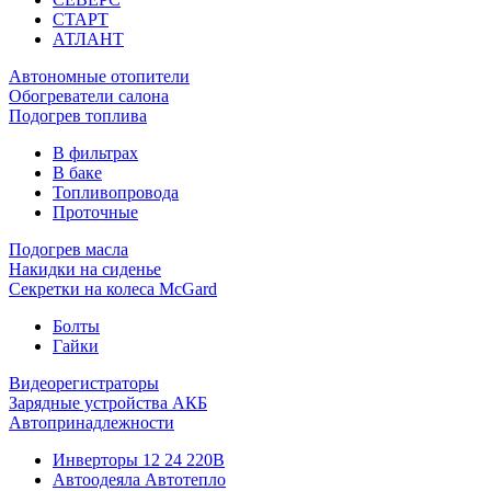
СТАРТ
АТЛАНТ
Автономные отопители
Обогреватели салона
Подогрев топлива
В фильтрах
В баке
Топливопровода
Проточные
Подогрев масла
Накидки на сиденье
Секретки на колеса McGard
Болты
Гайки
Видеорегистраторы
Зарядные устройства АКБ
Автопринадлежности
Инверторы 12 24 220В
Автоодеяла Автотепло