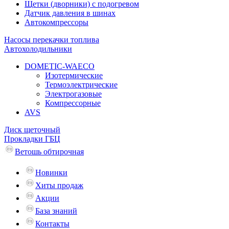
Щетки (дворники) с подогревом
Датчик давления в шинах
Автокомпрессоры
Насосы перекачки топлива
Автохолодильники
DOMETIC-WAECO
Изотермические
Термоэлектрические
Электрогазовые
Компрессорные
AVS
Диск щеточный
Прокладки ГБЦ
Ветошь обтирочная
Новинки
Хиты продаж
Акции
База знаний
Контакты