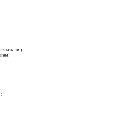
ческих лиц
нтам!
;