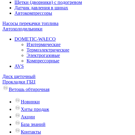
Щетки (дворники) с подогревом
Датчик давления в шинах
Автокомпрессоры
Насосы перекачки топлива
Автохолодильники
DOMETIC-WAECO
Изотермические
Термоэлектрические
Электрогазовые
Компрессорные
AVS
Диск щеточный
Прокладки ГБЦ
Ветошь обтирочная
Новинки
Хиты продаж
Акции
База знаний
Контакты