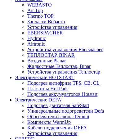
WEBASTO
Air Top
Thermo TOP
Запчасти Вебасто
Устройства управления
EBERSPACHER
Hydronic
Airtronic
Устройства управления Eberspacher
ТЕПЛОСТАР, BINAR
Воздушные Planar
Жидкостные Теплостар, Binar
Устройства управления Теплостар
Электрические HOTSTART
Подогрев антифриза TPS, CB, CL
Пластины Hot Pads
Подогрев аккумуляторов Hotstart
Электрические DEFA
Подогрев двигателя SafeStart
Универсальные подогреватели Defa
Обогреватели салона Termini
Комплекты WarmUp
Кабели подключения DEFA
Устройства управления
СЕВЕРС