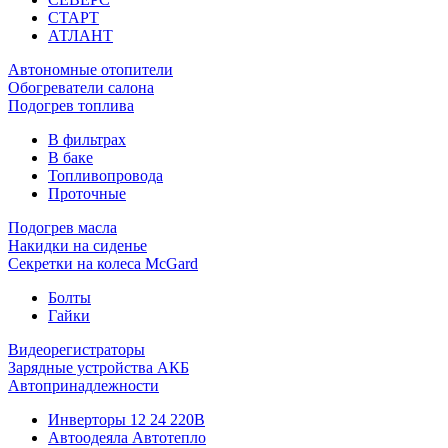
СТАРТ
АТЛАНТ
Автономные отопители
Обогреватели салона
Подогрев топлива
В фильтрах
В баке
Топливопровода
Проточные
Подогрев масла
Накидки на сиденье
Секретки на колеса McGard
Болты
Гайки
Видеорегистраторы
Зарядные устройства АКБ
Автопринадлежности
Инверторы 12 24 220В
Автоодеяла Автотепло