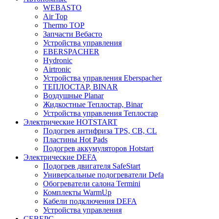
WEBASTO
Air Top
Thermo TOP
Запчасти Вебасто
Устройства управления
EBERSPACHER
Hydronic
Airtronic
Устройства управления Eberspacher
ТЕПЛОСТАР, BINAR
Воздушные Planar
Жидкостные Теплостар, Binar
Устройства управления Теплостар
Электрические HOTSTART
Подогрев антифриза TPS, CB, CL
Пластины Hot Pads
Подогрев аккумуляторов Hotstart
Электрические DEFA
Подогрев двигателя SafeStart
Универсальные подогреватели Defa
Обогреватели салона Termini
Комплекты WarmUp
Кабели подключения DEFA
Устройства управления
СЕВЕРС