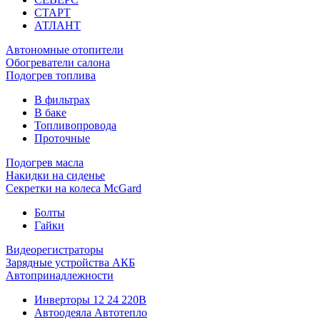
СТАРТ
АТЛАНТ
Автономные отопители
Обогреватели салона
Подогрев топлива
В фильтрах
В баке
Топливопровода
Проточные
Подогрев масла
Накидки на сиденье
Секретки на колеса McGard
Болты
Гайки
Видеорегистраторы
Зарядные устройства АКБ
Автопринадлежности
Инверторы 12 24 220В
Автоодеяла Автотепло