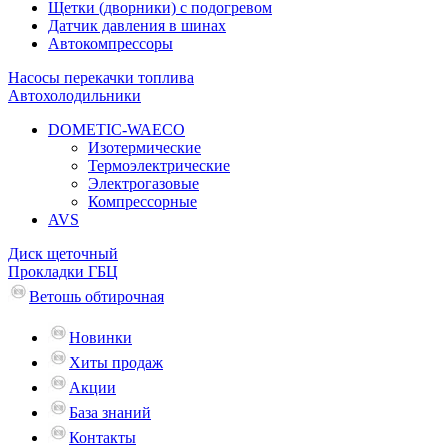
Щетки (дворники) с подогревом
Датчик давления в шинах
Автокомпрессоры
Насосы перекачки топлива
Автохолодильники
DOMETIC-WAECO
Изотермические
Термоэлектрические
Электрогазовые
Компрессорные
AVS
Диск щеточный
Прокладки ГБЦ
Ветошь обтирочная
Новинки
Хиты продаж
Акции
База знаний
Контакты