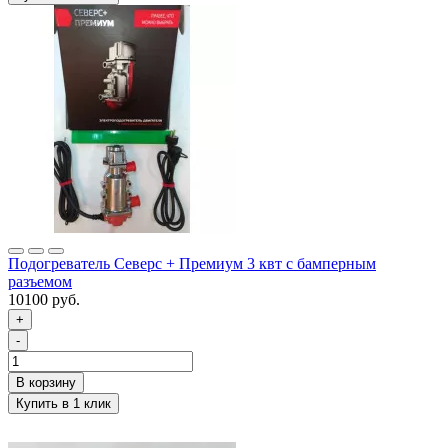
Подогреватель Северс + Премиум 3 квт с бамперным
разъемом
10100 руб.
+
-