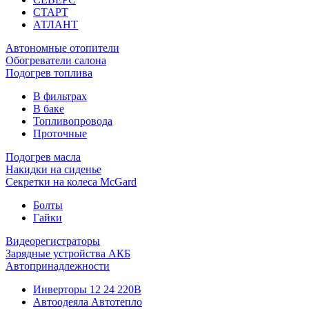
СТАРТ
АТЛАНТ
Автономные отопители
Обогреватели салона
Подогрев топлива
В фильтрах
В баке
Топливопровода
Проточные
Подогрев масла
Накидки на сиденье
Секретки на колеса McGard
Болты
Гайки
Видеорегистраторы
Зарядные устройства АКБ
Автопринадлежности
Инверторы 12 24 220В
Автоодеяла Автотепло