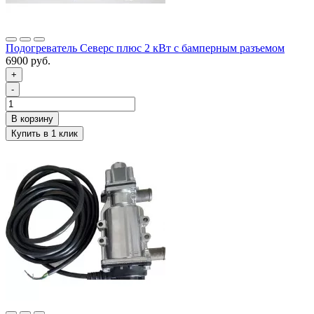
Подогреватель Северс плюс 2 кВт с бамперным разъемом
6900 руб.
+
-