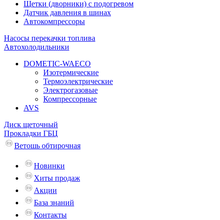
Щетки (дворники) с подогревом
Датчик давления в шинах
Автокомпрессоры
Насосы перекачки топлива
Автохолодильники
DOMETIC-WAECO
Изотермические
Термоэлектрические
Электрогазовые
Компрессорные
AVS
Диск щеточный
Прокладки ГБЦ
Ветошь обтирочная
Новинки
Хиты продаж
Акции
База знаний
Контакты