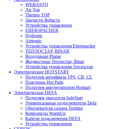
WEBASTO
Air Top
Thermo TOP
Запчасти Вебасто
Устройства управления
EBERSPACHER
Hydronic
Airtronic
Устройства управления Eberspacher
ТЕПЛОСТАР, BINAR
Воздушные Planar
Жидкостные Теплостар, Binar
Устройства управления Теплостар
Электрические HOTSTART
Подогрев антифриза TPS, CB, CL
Пластины Hot Pads
Подогрев аккумуляторов Hotstart
Электрические DEFA
Подогрев двигателя SafeStart
Универсальные подогреватели Defa
Обогреватели салона Termini
Комплекты WarmUp
Кабели подключения DEFA
Устройства управления
СЕВЕРС