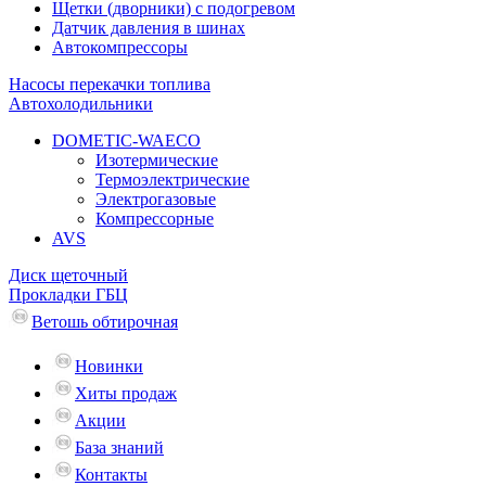
Щетки (дворники) с подогревом
Датчик давления в шинах
Автокомпрессоры
Насосы перекачки топлива
Автохолодильники
DOMETIC-WAECO
Изотермические
Термоэлектрические
Электрогазовые
Компрессорные
AVS
Диск щеточный
Прокладки ГБЦ
Ветошь обтирочная
Новинки
Хиты продаж
Акции
База знаний
Контакты