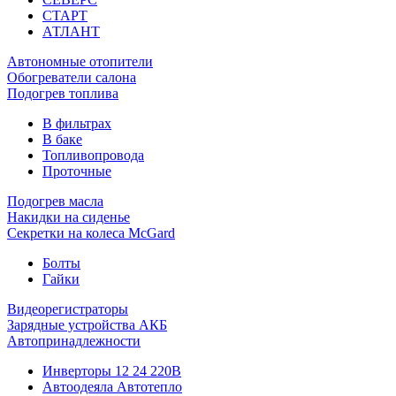
СТАРТ
АТЛАНТ
Автономные отопители
Обогреватели салона
Подогрев топлива
В фильтрах
В баке
Топливопровода
Проточные
Подогрев масла
Накидки на сиденье
Секретки на колеса McGard
Болты
Гайки
Видеорегистраторы
Зарядные устройства АКБ
Автопринадлежности
Инверторы 12 24 220В
Автоодеяла Автотепло