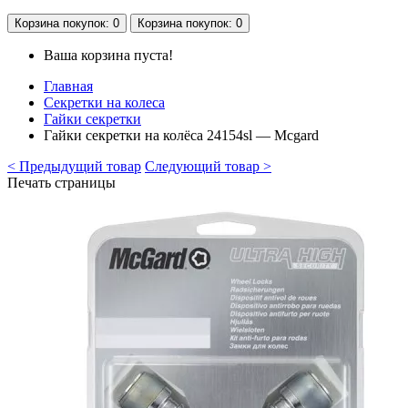
Корзина
покупок
: 0
Корзина
покупок
: 0
Ваша корзина пуста!
Главная
Секретки на колеса
Гайки секретки
Гайки секретки на колёса 24154sl — Mcgard
< Предыдущий товар
Следующий товар >
Печать страницы