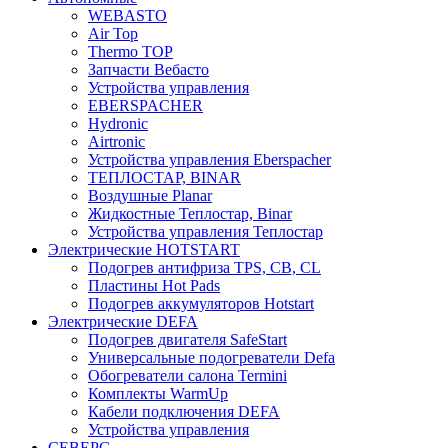
WEBASTO
Air Top
Thermo TOP
Запчасти Вебасто
Устройства управления
EBERSPACHER
Hydronic
Airtronic
Устройства управления Eberspacher
ТЕПЛОСТАР, BINAR
Воздушные Planar
Жидкостные Теплостар, Binar
Устройства управления Теплостар
Электрические HOTSTART
Подогрев антифриза TPS, CB, CL
Пластины Hot Pads
Подогрев аккумуляторов Hotstart
Электрические DEFA
Подогрев двигателя SafeStart
Универсальные подогреватели Defa
Обогреватели салона Termini
Комплекты WarmUp
Кабели подключения DEFA
Устройства управления
СЕВЕРС