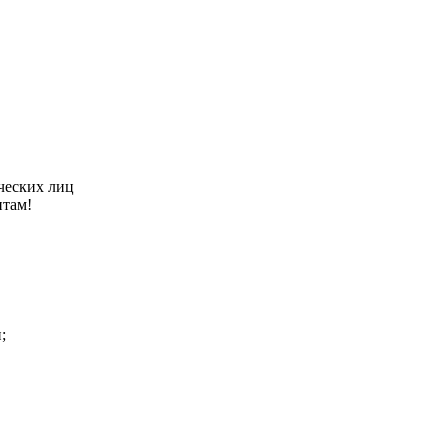
ческих лиц
нтам!
;