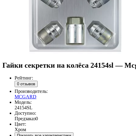
Гайки секретки на колёса 24154sl — Mc
Рейтинг:
0 отзывов
Производитель:
MCGARD
Модель:
24154SL
Доступно:
Предзаказ
0
Цвет:
Хром
Показать все характеристики