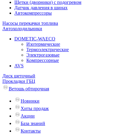
Щетки (дворники) с подогревом
Датчик давления в шинах
Автокомпрессоры
Насосы перекачки топлива
Автохолодильники
DOMETIC-WAECO
Изотермические
Термоэлектрические
Электрогазовые
Компрессорные
AVS
Диск щеточный
Прокладки ГБЦ
Ветошь обтирочная
Новинки
Хиты продаж
Акции
База знаний
Контакты