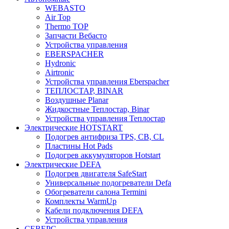
WEBASTO
Air Top
Thermo TOP
Запчасти Вебасто
Устройства управления
EBERSPACHER
Hydronic
Airtronic
Устройства управления Eberspacher
ТЕПЛОСТАР, BINAR
Воздушные Planar
Жидкостные Теплостар, Binar
Устройства управления Теплостар
Электрические HOTSTART
Подогрев антифриза TPS, CB, CL
Пластины Hot Pads
Подогрев аккумуляторов Hotstart
Электрические DEFA
Подогрев двигателя SafeStart
Универсальные подогреватели Defa
Обогреватели салона Termini
Комплекты WarmUp
Кабели подключения DEFA
Устройства управления
СЕВЕРС