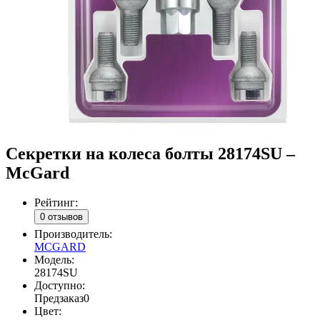
Секретки на колеса болты 28174SU –
McGard
Рейтинг:
0 отзывов
Производитель:
MCGARD
Модель:
28174SU
Доступно:
Предзаказ
0
Цвет: