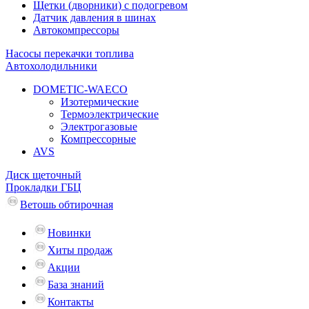
Щетки (дворники) с подогревом
Датчик давления в шинах
Автокомпрессоры
Насосы перекачки топлива
Автохолодильники
DOMETIC-WAECO
Изотермические
Термоэлектрические
Электрогазовые
Компрессорные
AVS
Диск щеточный
Прокладки ГБЦ
Ветошь обтирочная
Новинки
Хиты продаж
Акции
База знаний
Контакты