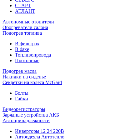
СТАРТ
АТЛАНТ
Автономные отопители
Обогреватели салона
Подогрев топлива
В фильтрах
В баке
Топливопровода
Проточные
Подогрев масла
Накидки на сиденье
Секретки на колеса McGard
Болты
Гайки
Видеорегистраторы
Зарядные устройства АКБ
Автопринадлежности
Инверторы 12 24 220В
Автоодеяла Автотепло