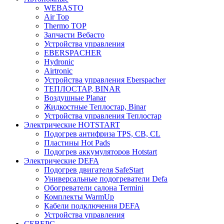
WEBASTO
Air Top
Thermo TOP
Запчасти Вебасто
Устройства управления
EBERSPACHER
Hydronic
Airtronic
Устройства управления Eberspacher
ТЕПЛОСТАР, BINAR
Воздушные Planar
Жидкостные Теплостар, Binar
Устройства управления Теплостар
Электрические HOTSTART
Подогрев антифриза TPS, CB, CL
Пластины Hot Pads
Подогрев аккумуляторов Hotstart
Электрические DEFA
Подогрев двигателя SafeStart
Универсальные подогреватели Defa
Обогреватели салона Termini
Комплекты WarmUp
Кабели подключения DEFA
Устройства управления
СЕВЕРС