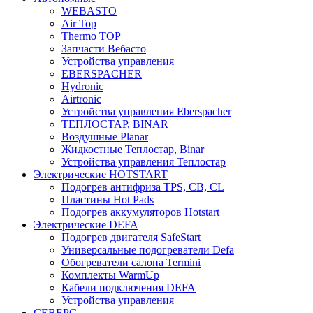
WEBASTO
Air Top
Thermo TOP
Запчасти Вебасто
Устройства управления
EBERSPACHER
Hydronic
Airtronic
Устройства управления Eberspacher
ТЕПЛОСТАР, BINAR
Воздушные Planar
Жидкостные Теплостар, Binar
Устройства управления Теплостар
Электрические HOTSTART
Подогрев антифриза TPS, CB, CL
Пластины Hot Pads
Подогрев аккумуляторов Hotstart
Электрические DEFA
Подогрев двигателя SafeStart
Универсальные подогреватели Defa
Обогреватели салона Termini
Комплекты WarmUp
Кабели подключения DEFA
Устройства управления
СЕВЕРС