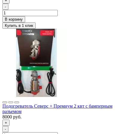
+
-
Подогреватель Северс + Премиум 2 квт с бамперным
разъемом
8000 руб.
+
-