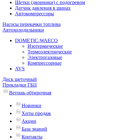
Щетки (дворники) с подогревом
Датчик давления в шинах
Автокомпрессоры
Насосы перекачки топлива
Автохолодильники
DOMETIC-WAECO
Изотермические
Термоэлектрические
Электрогазовые
Компрессорные
AVS
Диск щеточный
Прокладки ГБЦ
Ветошь обтирочная
Новинки
Хиты продаж
Акции
База знаний
Контакты