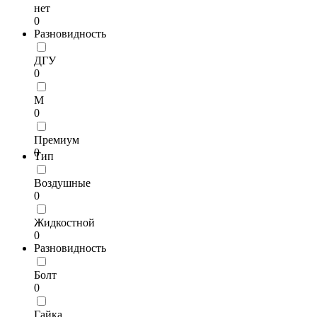
нет
0
Разновидность
ДГУ
0
М
0
Премиум
0
Тип
Воздушные
0
Жидкостной
0
Разновидность
Болт
0
Гайка