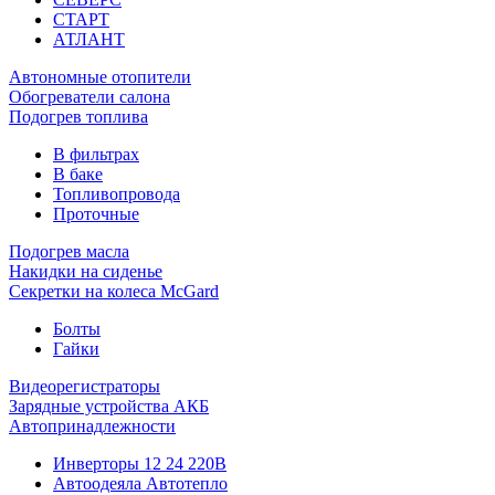
СТАРТ
АТЛАНТ
Автономные отопители
Обогреватели салона
Подогрев топлива
В фильтрах
В баке
Топливопровода
Проточные
Подогрев масла
Накидки на сиденье
Секретки на колеса McGard
Болты
Гайки
Видеорегистраторы
Зарядные устройства АКБ
Автопринадлежности
Инверторы 12 24 220В
Автоодеяла Автотепло