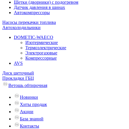
Щетки (дворники) с подогревом
Датчик давления в шинах
Автокомпрессоры
Насосы перекачки топлива
Автохолодильники
DOMETIC-WAECO
Изотермические
Термоэлектрические
Электрогазовые
Компрессорные
AVS
Диск щеточный
Прокладки ГБЦ
Ветошь обтирочная
Новинки
Хиты продаж
Акции
База знаний
Контакты