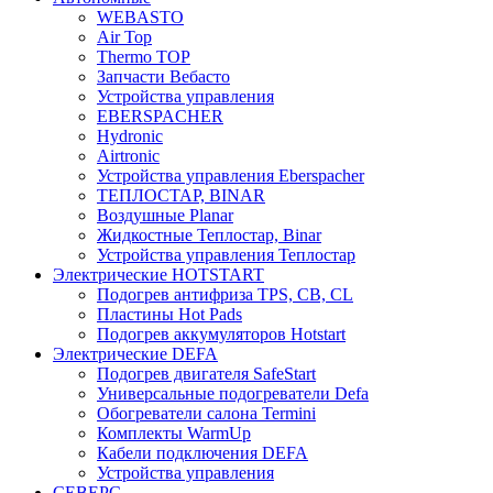
WEBASTO
Air Top
Thermo TOP
Запчасти Вебасто
Устройства управления
EBERSPACHER
Hydronic
Airtronic
Устройства управления Eberspacher
ТЕПЛОСТАР, BINAR
Воздушные Planar
Жидкостные Теплостар, Binar
Устройства управления Теплостар
Электрические HOTSTART
Подогрев антифриза TPS, CB, CL
Пластины Hot Pads
Подогрев аккумуляторов Hotstart
Электрические DEFA
Подогрев двигателя SafeStart
Универсальные подогреватели Defa
Обогреватели салона Termini
Комплекты WarmUp
Кабели подключения DEFA
Устройства управления
СЕВЕРС