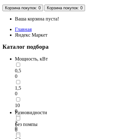
Корзина
покупок
: 0
Корзина
покупок
: 0
Ваша корзина пуста!
Главная
Яндекс Маркет
Каталог подбора
Мощность, кВт
0,5
0
1,5
0
10
0
Разновидности
2
Без помпы
0
0